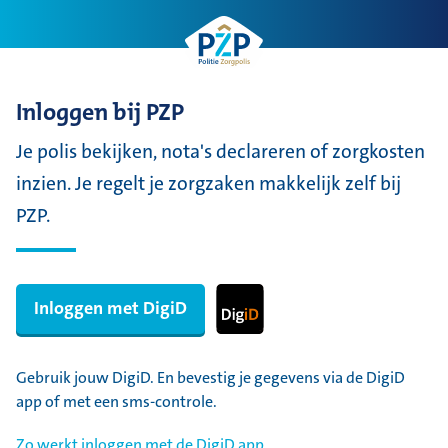
Inloggen bij PZP
Je polis bekijken, nota's declareren of zorgkosten
inzien. Je regelt je zorgzaken makkelijk zelf bij
PZP.
I
Inloggen met DigiD
n
l
Gebruik jouw DigiD. En bevestig je gegevens via de DigiD
o
app of met een sms-controle.
g
Zo werkt inloggen met de DigiD app