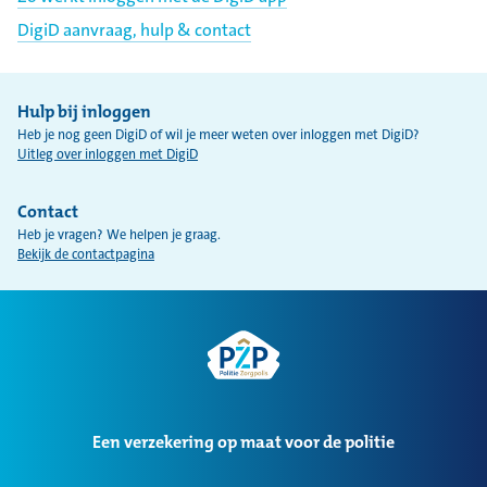
g
DigiD aanvraag, hulp & contact
e
n
Hulp bij inloggen
m
Heb je nog geen DigiD of wil je meer weten over inloggen met DigiD?
e
Uitleg over inloggen met DigiD
t
Contact
D
Heb je vragen? We helpen je graag.
i
Bekijk de contactpagina
g
i
D
Een verzekering op maat voor de politie